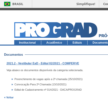
BRASIL
Simplifique!
Co
Institucional
Acadêmico
Editais
Document
Documentos
2021.2 - Vestibular EaD - Edital 02/2021 - COMPERVE
Veja abaixo os documentos disponíveis da categoria selecionada.
»
Preenchimento de vagas após a 2ª chamada (25/10/2021)
»
Convocação Para 2ª Chamada (13/10/2021)
»
Edital de Cadastramento nº 014/2021 - DACA/PROGRAD
« Voltar