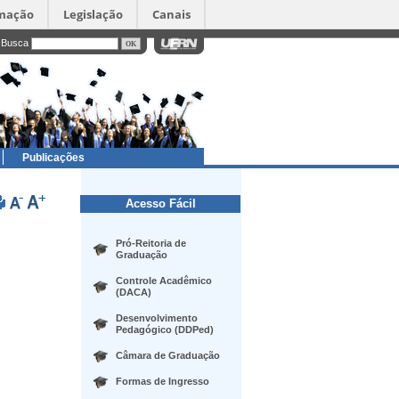
rmação
Legislação
Canais
Busca
Publicações
Acesso Fácil
Pró-Reitoria de
Graduação
Controle Acadêmico
(DACA)
Desenvolvimento
Pedagógico (DDPed)
Câmara de Graduação
Formas de Ingresso