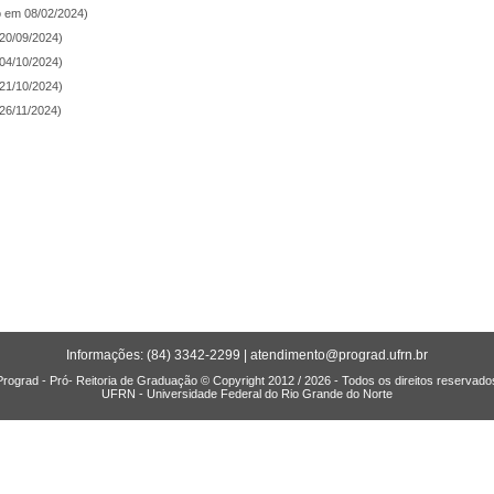
o em 08/02/2024)
 20/09/2024)
 04/10/2024)
 21/10/2024)
 26/11/2024)
Informações: (84) 3342-2299 |
atendimento@prograd.ufrn.br
Prograd - Pró- Reitoria de Graduação © Copyright 2012 / 2026 - Todos os direitos reservado
UFRN - Universidade Federal do Rio Grande do Norte