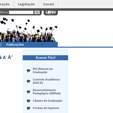
rmação
Legislação
Canais
Busca
Publicações
Acesso Fácil
Pró-Reitoria de
Graduação
Controle Acadêmico
(DACA)
Desenvolvimento
Pedagógico (DDPed)
Câmara de Graduação
Formas de Ingresso