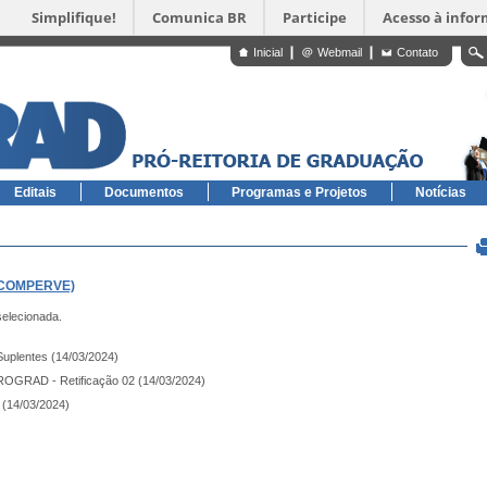
Simplifique!
Comunica BR
Participe
Acesso à info
Inicial
Webmail
Contato
Editais
Documentos
Programas e Projetos
Notícias
 - COMPERVE)
selecionada.
uplentes (14/03/2024)
ROGRAD - Retificação 02 (14/03/2024)
l (14/03/2024)