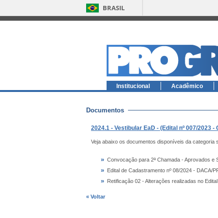
BRASIL
Institucional
Acadêmico
Documentos
2024.1 - Vestibular EaD - (Edital nº 007/2023
Veja abaixo os documentos disponíveis da categoria 
»
Convocação para 2ª Chamada - Aprovados e S
»
Edital de Cadastramento nº 08/2024 - DACA/P
»
Retificação 02 - Alterações realizadas no Edita
« Voltar