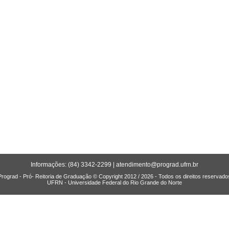
Informações: (84) 3342-2299 |
atendimento@prograd.ufrn.br
Prograd - Pró- Reitoria de Graduação © Copyright 2012 / 2026 - Todos os direitos reservado
UFRN - Universidade Federal do Rio Grande do Norte