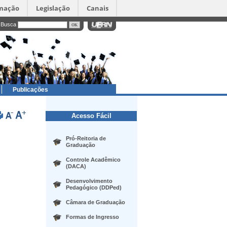
rmação
Legislação
Canais
Busca
Publicações
Acesso Fácil
Pró-Reitoria de
Graduação
Controle Acadêmico
(DACA)
Desenvolvimento
Pedagógico (DDPed)
Câmara de Graduação
Formas de Ingresso