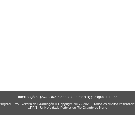
Informações: (84) 3342-2299 |
atendimento@prograd.ufrn.br
Prograd - Pró- Reitoria de Graduação © Copyright 2012 / 2026 - Todos os direitos reservado
UFRN - Universidade Federal do Rio Grande do Norte