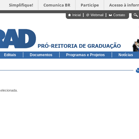
Simplifique!
Comunica BR
Participe
Acesso à info
Inicial
Webmail
Contato
Editais
Documentos
Programas e Projetos
Notícias
selecionada.