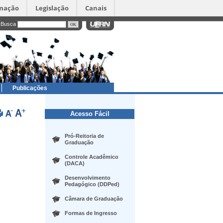
rmação
Legislação
Canais
Busca
Publicações
Acesso Fácil
Pró-Reitoria de
Graduação
Controle Acadêmico
(DACA)
Desenvolvimento
Pedagógico (DDPed)
Câmara de Graduação
Formas de Ingresso