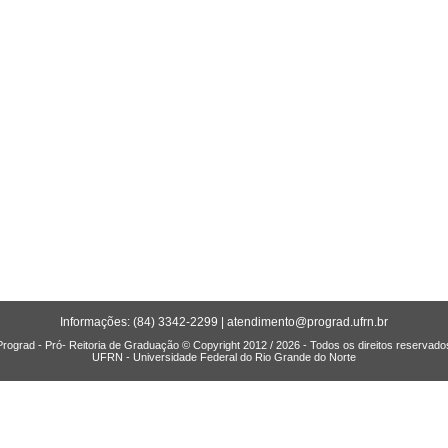
Informações: (84) 3342-2299 |
atendimento@prograd.ufrn.br
Prograd - Pró- Reitoria de Graduação © Copyright 2012 / 2026 - Todos os direitos reservado
UFRN - Universidade Federal do Rio Grande do Norte