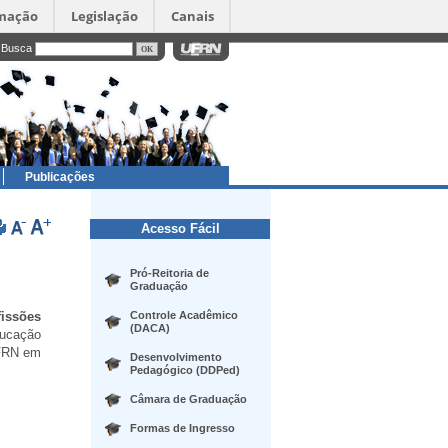
rmação
Legislação
Canais
Busca
Publicações
Acesso Fácil
Pró-Reitoria de
Graduação
fissões
Controle Acadêmico
(DACA)
ducação
UFRN em
Desenvolvimento
Pedagógico (DDPed)
Câmara de Graduação
Formas de Ingresso