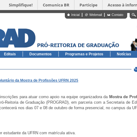
Simplifique!
Comunica BR
Participe
Acesso à info
Inicial
Webmail
Contato
Editais
Documentos
Programas e Projetos
Notícias
voluntário da Mostra de Profissões UFRN 2025
inscrições para atuar como apoio na equipe organizadora da
Mostra de Pro
Pró-Reitoria de Graduação (PROGRAD), em parceria com a Secretaria de E
contecerá nos dias 07 e 08 de outubro de forma presencial, no campus da 
ser estudante da UFRN com matrícula ativa.