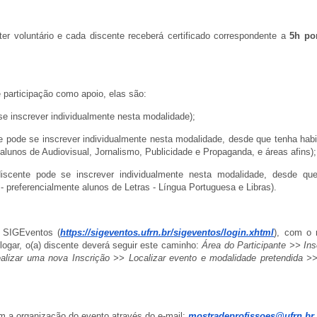
ter voluntário e cada discente receberá certificado correspondente a
5h po
participação como apoio, elas são:
se inscrever individualmente nesta modalidade);
e pode se inscrever individualmente nesta modalidade, desde que tenha habi
alunos de Audiovisual, Jornalismo, Publicidade e Propaganda, e áreas afins);
iscente pode se inscrever individualmente nesta modalidade, desde qu
- preferencialmente alunos de Letras - Língua Portuguesa e Libras).
a SIGEventos (
https://sigeventos.ufrn.br/
sigeventos/login.xhtml
), com o
logar, o(a) discente deverá seguir este caminho:
Área do Participante >> Ins
lizar uma nova Inscrição >> Localizar evento e modalidade pretendida >
m a organização do evento através do e-mail:
mostradeprofissoes@
ufrn.br