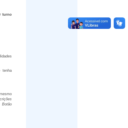
r turno
lidades
e tenha
 mesmo
crições
> Botão