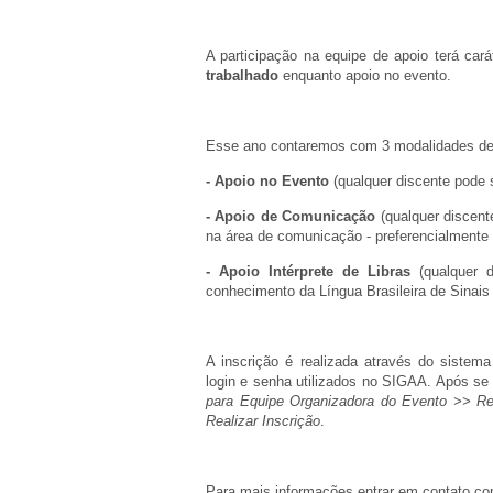
A participação na equipe de apoio terá cará
trabalhado
enquanto apoio no evento.
Esse ano contaremos com 3 modalidades de 
- Apoio no Evento
(qualquer discente pode 
- Apoio de Comunicação
(qualquer discent
na área de comunicação - preferencialmente 
- Apoio Intérprete de Libras
(qualquer d
conhecimento da Língua Brasileira de Sinais 
A inscrição é realizada através do sistem
login e senha utilizados no SIGAA. Após se 
para Equipe Organizadora do Evento >> Rea
Realizar Inscrição
.
Para mais informações entrar em contato co