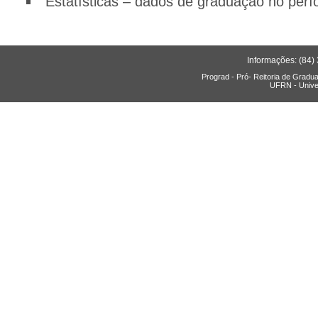
Estatísticas – dados de graduação no perí
Informações: (84)
Prograd - Pró- Reitoria de Gradu
UFRN - Unive