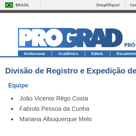
BRASIL
Simplifique!
Co
Institucional
Acadêmico
Editais
Document
Divisão de Registro e Expedição 
Equipe
João Vicente
Rêgo Costa
Fabíola Pessoa da Cunha
Mariana Albuquerque Melo